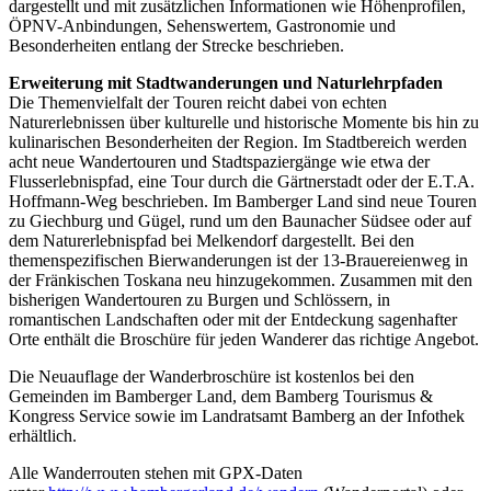
dargestellt und mit zusätzlichen Informationen wie Höhenprofilen,
ÖPNV-Anbindungen, Sehenswertem, Gastronomie und
Besonderheiten entlang der Strecke beschrieben.
Erweiterung mit Stadtwanderungen und Naturlehrpfaden
Die Themenvielfalt der Touren reicht dabei von echten
Naturerlebnissen über kulturelle und historische Momente bis hin zu
kulinarischen Besonderheiten der Region. Im Stadtbereich werden
acht neue Wandertouren und Stadtspaziergänge wie etwa der
Flusserlebnispfad, eine Tour durch die Gärtnerstadt oder der E.T.A.
Hoffmann-Weg beschrieben. Im Bamberger Land sind neue Touren
zu Giechburg und Gügel, rund um den Baunacher Südsee oder auf
dem Naturerlebnispfad bei Melkendorf dargestellt. Bei den
themenspezifischen Bierwanderungen ist der 13-Brauereienweg in
der Fränkischen Toskana neu hinzugekommen. Zusammen mit den
bisherigen Wandertouren zu Burgen und Schlössern, in
romantischen Landschaften oder mit der Entdeckung sagenhafter
Orte enthält die Broschüre für jeden Wanderer das richtige Angebot.
Die Neuauflage der Wanderbroschüre ist kostenlos bei den
Gemeinden im Bamberger Land, dem Bamberg Tourismus &
Kongress Service sowie im Landratsamt Bamberg an der Infothek
erhältlich.
Alle Wanderrouten stehen mit GPX-Daten