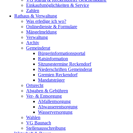
Einkaufsmöglichkeiten & Service
Zahlen
Rathaus & Verwaltung
Was erledige ich wo?
Onlinedienste & Formulare
Mängelmeldung
Verwaltung
Archiv
Gemeinderat
Bürgerinformationsportal
Ratsinformation
Sitzungstermine Reckendorf
Niederschriften Gemeinderat
Gremien Reckendorf
Mandatsträger
Ortsrecht
Abgaben & Gebühren
Ver- & Entsorgung
Abfallentsorgung
Abwasserentsorgung
Wasserversorgung
Wahlen
VG Baunach
Stellenausschreibung