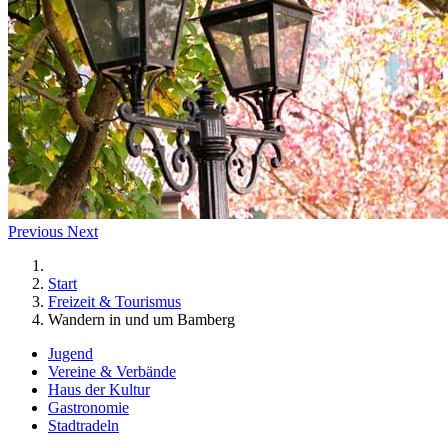
Previous
Next
Start
Freizeit & Tourismus
Wandern in und um Bamberg
Jugend
Vereine & Verbände
Haus der Kultur
Gastronomie
Stadtradeln