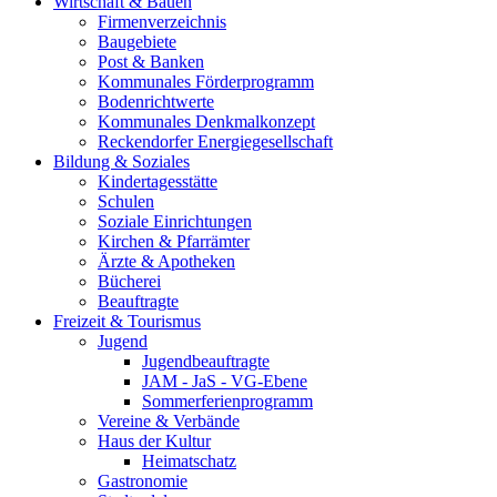
Wirtschaft & Bauen
Firmenverzeichnis
Baugebiete
Post & Banken
Kommunales Förderprogramm
Bodenrichtwerte
Kommunales Denkmalkonzept
Reckendorfer Energiegesellschaft
Bildung & Soziales
Kindertagesstätte
Schulen
Soziale Einrichtungen
Kirchen & Pfarrämter
Ärzte & Apotheken
Bücherei
Beauftragte
Freizeit & Tourismus
Jugend
Jugendbeauftragte
JAM - JaS - VG-Ebene
Sommerferienprogramm
Vereine & Verbände
Haus der Kultur
Heimatschatz
Gastronomie