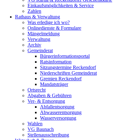
Einkaufsmöglichkeiten & Service
Zahlen
Rathaus & Verwaltung
Was erledige ich wo?
Onlinedienste & Formulare
Mängelmeldung
Verwaltung
Archiv
Gemeinderat
Bürgerinformationsportal
Ratsinformation
Sitzungstermine Reckendorf
Niederschriften Gemeinderat
Gremien Reckendorf
Mandatsträger
Ortsrecht
Abgaben & Gebühren
Ver- & Entsorgung
Abfallentsorgung
Abwasserentsorgung
Wasserversorgung
Wahlen
VG Baunach
Stellenausschreibung