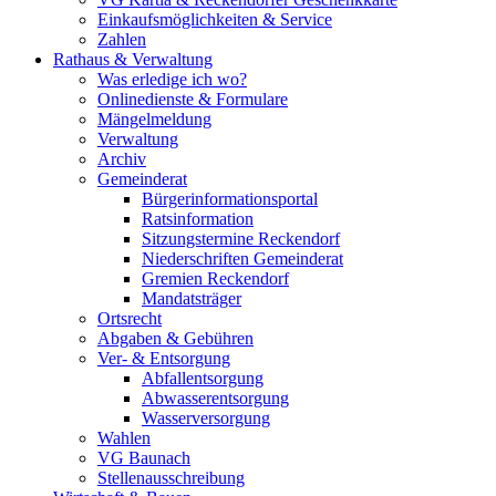
Einkaufsmöglichkeiten & Service
Zahlen
Rathaus & Verwaltung
Was erledige ich wo?
Onlinedienste & Formulare
Mängelmeldung
Verwaltung
Archiv
Gemeinderat
Bürgerinformationsportal
Ratsinformation
Sitzungstermine Reckendorf
Niederschriften Gemeinderat
Gremien Reckendorf
Mandatsträger
Ortsrecht
Abgaben & Gebühren
Ver- & Entsorgung
Abfallentsorgung
Abwasserentsorgung
Wasserversorgung
Wahlen
VG Baunach
Stellenausschreibung