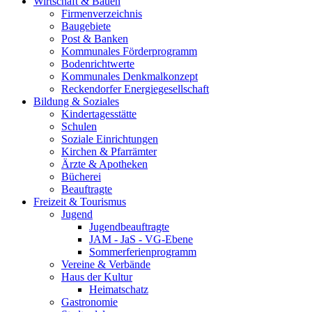
Wirtschaft & Bauen
Firmenverzeichnis
Baugebiete
Post & Banken
Kommunales Förderprogramm
Bodenrichtwerte
Kommunales Denkmalkonzept
Reckendorfer Energiegesellschaft
Bildung & Soziales
Kindertagesstätte
Schulen
Soziale Einrichtungen
Kirchen & Pfarrämter
Ärzte & Apotheken
Bücherei
Beauftragte
Freizeit & Tourismus
Jugend
Jugendbeauftragte
JAM - JaS - VG-Ebene
Sommerferienprogramm
Vereine & Verbände
Haus der Kultur
Heimatschatz
Gastronomie