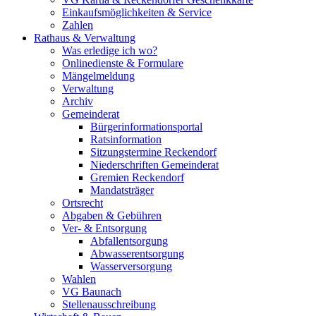
Einkaufsmöglichkeiten & Service
Zahlen
Rathaus & Verwaltung
Was erledige ich wo?
Onlinedienste & Formulare
Mängelmeldung
Verwaltung
Archiv
Gemeinderat
Bürgerinformationsportal
Ratsinformation
Sitzungstermine Reckendorf
Niederschriften Gemeinderat
Gremien Reckendorf
Mandatsträger
Ortsrecht
Abgaben & Gebühren
Ver- & Entsorgung
Abfallentsorgung
Abwasserentsorgung
Wasserversorgung
Wahlen
VG Baunach
Stellenausschreibung